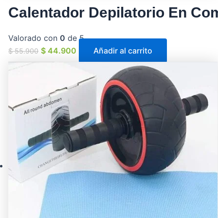
Calentador Depilatorio En Co
Valorado con
0
de 5
$
44.900
Añadir al carrito
$
55.900