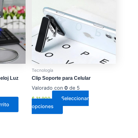
múltiples
variantes.
Las
opciones
se
pueden
elegir
en
Tecnología
la
Reloj Luz
Clip Soporte para Celular
página
de
Valorado con
0
de 5
producto
Seleccionar
$
31.900
rrito
opciones