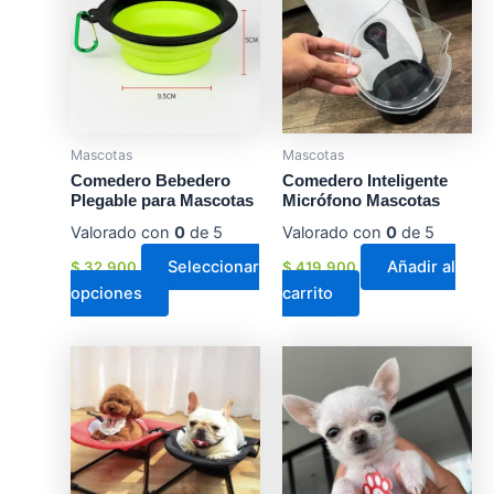
tiene
múltiples
variantes.
Las
opciones
se
Mascotas
Mascotas
pueden
Comedero Bebedero
Comedero Inteligente
elegir
Plegable para Mascotas
Micrófono Mascotas
en
Valorado con
0
de 5
Valorado con
0
de 5
la
Seleccionar
Añadir al
$
32.900
$
419.900
página
opciones
carrito
de
producto