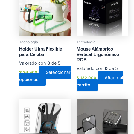
tiene
múltiples
variantes.
Las
opciones
se
Tecnología
Tecnología
pueden
Holder Ultra Flexible
Mouse Alámbrico
elegir
para Celular
Vertical Ergonómico
en
RGB
Valorado con
0
de 5
la
Valorado con
0
de 5
Seleccionar
$
36.900
página
Añadir al
$
132.900
opciones
de
carrito
producto
Este
producto
tiene
múltiples
variantes.