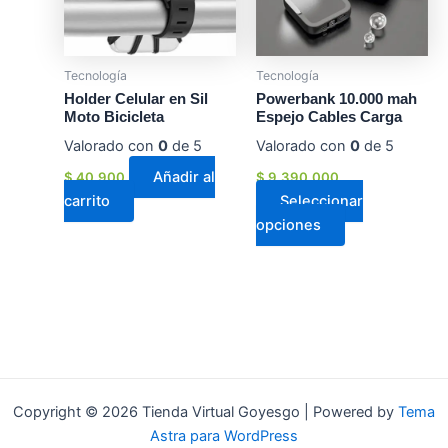
Las
opciones
se
Tecnología
Tecnología
pueden
Holder Celular en Sil
Powerbank 10.000 mah
elegir
Moto Bicicleta
Espejo Cables Carga
en
Valorado con
0
de 5
Valorado con
0
de 5
la
Añadir al
$
40.900
$
9.390.000
página
carrito
Seleccionar
de
opciones
producto
Copyright © 2026 Tienda Virtual Goyesgo | Powered by
Tema
Astra para WordPress