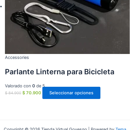
Accessories
Parlante Linterna para Bicicleta
Valorado con
0
de 5
$
70.900
Seleccionar opciones
$
84.900
Copyright © 2026 Tienda Virtual Goyesgo | Powered by
Tema